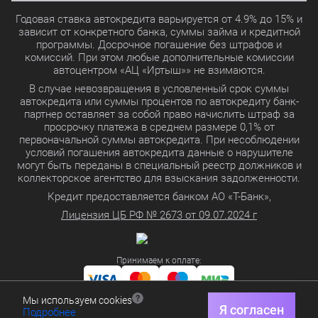
Годовая ставка автокредита варьируется от 4.9% до 15% и
зависит от конкретного банка, суммы займа и кредитной
программы. Досрочное погашение без штрафов и
комиссий. При этом любые дополнительные комиссии
автоцентром «АЦ «Иртыш»» не взимаются.
В случае невозвращения в условленный срок суммы
автокредита или суммы процентов по автокредиту банк-
партнер оставляет за собой право начислить штраф за
просрочку платежа в среднем размере 0,1% от
первоначальной суммы автокредита. При несоблюдении
условий погашения автокредита данные о нарушителе
могут быть переданы в специальный реестр должников и
коллекторское агентство для взыскания задолженности.
Кредит предоставляется банком АО «Т-Банк»,
Лицензия ЦБ РФ № 2673 от 09.07.2024 г
Принимаем к оплате:
Мы используем cookies
Политика в отношении обработки персональных данных
Я согласен
Подробнее