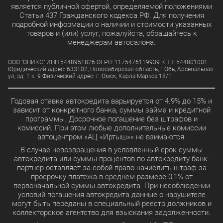
является публичной офертой, определяемой положениями
Статьи 437 Гражданского кодекса РФ. Для получения
подробной информации о наличии и стоимости указанных
товаров и (или) услуг, пожалуйста, обращайтесь к
менеджерам автосалона.
ООО "ОНИКС" ИНН 5448951826 ОГРН: 1175476119939 КПП: 544801001
Юридический адрес: 633102, Новосибирская область, г Обь, Арсенальная
ул, зд. 1 к. 9 Физический адрес: г. Омск, Карла Маркса 18/1
Годовая ставка автокредита варьируется от 4.9% до 15% и
зависит от конкретного банка, суммы займа и кредитной
программы. Досрочное погашение без штрафов и
комиссий. При этом любые дополнительные комиссии
автоцентром «АЦ «Иртыш»» не взимаются.
В случае невозвращения в условленный срок суммы
автокредита или суммы процентов по автокредиту банк-
партнер оставляет за собой право начислить штраф за
просрочку платежа в среднем размере 0,1% от
первоначальной суммы автокредита. При несоблюдении
условий погашения автокредита данные о нарушителе
могут быть переданы в специальный реестр должников и
коллекторское агентство для взыскания задолженности.