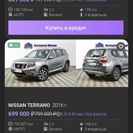
106 745 км
2 л
135 л.с.
АКПП
Бензин
2 владельца
Купить в кредит
VIN
NISSAN
TERRANO
2016 г.
699 000 ₽
799 000 ₽
8 816 ₽/мес. без взноса
103 827 км
2 л
143 л.с.
МКПП
Бензин
3 владельца