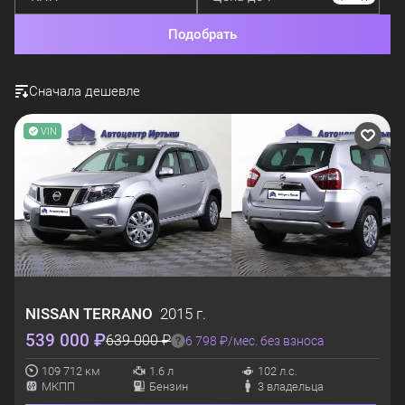
Подобрать
Сначала дешевле
VIN
NISSAN
TERRANO
2015 г.
539 000 ₽
639 000 ₽
6 798 ₽/мес. без взноса
109 712 км
1.6 л
102 л.с.
МКПП
Бензин
3 владельца