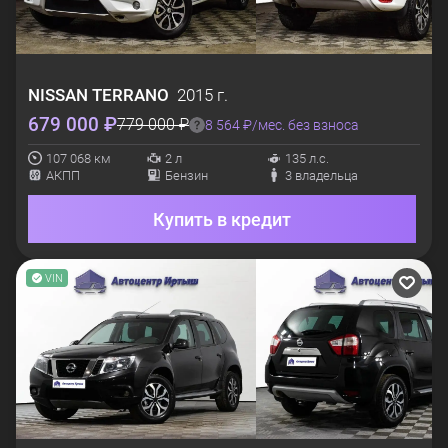
NISSAN
TERRANO
2015 г.
679 000 ₽
779 000 ₽
8 564 ₽/мес. без взноса
107 068 км
2 л
135 л.с.
АКПП
Бензин
3 владельца
Купить в кредит
VIN