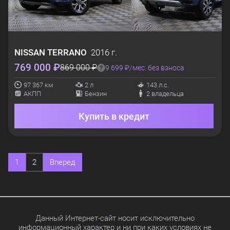
NISSAN
TERRANO
2016 г.
769 000 ₽
869 000 ₽
9 699 ₽/мес. без взноса
97 367 км
2 л
143 л.с.
АКПП
Бензин
2 владельца
Купить в кредит
1
2
Вперед
Данный Интернет-сайт носит исключительно
информационный характер и ни при каких условиях не