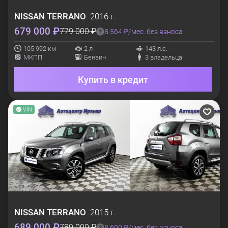
NISSAN
TERRANO
2016 г.
679 000 ₽
779 000 ₽
8 564 ₽/мес. без взноса
105 992 км
2 л
143 л.с.
МКПП
Бензин
3 владельца
Купить в кредит
VIN
NISSAN
TERRANO
2015 г.
689 000 ₽
789 000 ₽
8 690 ₽/мес. без взноса