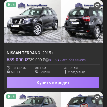
VIN
NISSAN
TERRANO
2015 г.
639 000 ₽
739 000 ₽
8 059 ₽/мес. без взноса
103 467 км
1.6 л
102 л.с.
МКПП
Бензин
2 владельца
Купить в кредит
VIN