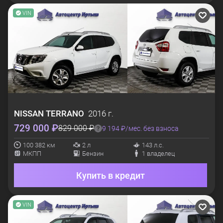
VIN
NISSAN
TERRANO
2016 г.
729 000 ₽
829 000 ₽
9 194 ₽/мес. без взноса
100 382 км
2 л
143 л.с.
МКПП
Бензин
1 владелец
Купить в кредит
VIN