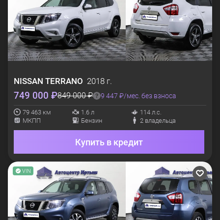
NISSAN
TERRANO
2018 г.
749 000 ₽
849 000 ₽
9 447 ₽/мес. без взноса
79 463 км
1.6 л
114 л.с.
МКПП
Бензин
2 владельца
Купить в кредит
VIN