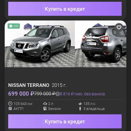
Купить в кредит
VIN
NISSAN
TERRANO
2015 г.
699 000 ₽
799 000 ₽
8 816 ₽/мес. без взноса
105 643 км
2 л
135 л.с.
АКПП
Бензин
3 владельца
Купить в кредит