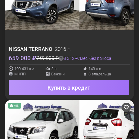
NISSAN
TERRANO
2016 г.
659 000 ₽
759 000 ₽
8 312 ₽/мес. без взноса
109 431 км
2 л
143 л.с.
МКПП
Бензин
3 владельца
Купить в кредит
VIN