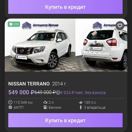
Купить в кредит
VIN
NISSAN
TERRANO
2014 г.
549 000 ₽
649 000 ₽
6 924 ₽/мес. без взноса
115 349 км
2 л
135 л.с.
АКПП
Бензин
3 владельца
Купить в кредит