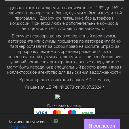
Годовая ставка автокредита варьируется от 4.9% до 15% и
зависит от конкретного банка, суммы займа и кредитной
программы. Досрочное погашение без штрафов и
комиссий. При этом любые дополнительные комиссии
автоцентром «АЦ «Иртыш»» не взимаются.
В случае невозвращения в условленный срок суммы
автокредита или суммы процентов по автокредиту банк-
партнер оставляет за собой право начислить штраф за
просрочку платежа в среднем размере 0,1% от
первоначальной суммы автокредита. При несоблюдении
условий погашения автокредита данные о нарушителе
могут быть переданы в специальный реестр должников и
коллекторское агентство для взыскания задолженности.
Кредит предоставляется банком АО «Т-Банк»,
Лицензия ЦБ РФ № 2673 от 09.07.2024 г
Принимаем к оплате:
Мы используем cookies
Политика в отношении обработки персональных данных
Я согласен
Подробнее