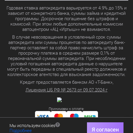
Годовая ставка автокредита варьируется от 4.9% до 15% и
зависит от конкретного банка, суммы займа и кредитной
программы. Досрочное погашение без штрафов и
комиссий. При этом любые дополнительные комиссии
автоцентром «АЦ «Иртыш»» не взимаются.
В случае невозвращения в условленный срок суммы
автокредита или суммы процентов по автокредиту банк-
партнер оставляет за собой право начислить штраф за
просрочку платежа в среднем размере 0,1% от
первоначальной суммы автокредита. При несоблюдении
условий погашения автокредита данные о нарушителе
могут быть переданы в специальный реестр должников и
коллекторское агентство для взыскания задолженности.
Кредит предоставляется банком АО «Т-Банк»,
Лицензия ЦБ РФ № 2673 от 09.07.2024 г
Принимаем к оплате:
Мы используем cookies
Политика в отношении обработки персональных данных
Я согласен
Подробнее