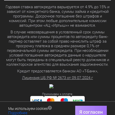
Годовая ставка автокредита варьируется от 4.9% до 15% и
зависит от конкретного банка, суммы займа и кредитной
программы. Досрочное погашение без штрафов и
комиссий. При этом любые дополнительные комиссии
автоцентром «АЦ «Иртыш»» не взимаются.
В случае невозвращения в условленный срок суммы
автокредита или суммы процентов по автокредиту банк-
партнер оставляет за собой право начислить штраф за
просрочку платежа в среднем размере 0,1% от
первоначальной суммы автокредита. При несоблюдении
условий погашения автокредита данные о нарушителе
могут быть переданы в специальный реестр должников и
коллекторское агентство для взыскания задолженности.
Кредит предоставляется банком АО «Т-Банк»,
Лицензия ЦБ РФ № 2673 от 09.07.2024 г
Принимаем к оплате:
Мы используем cookies
Политика в отношении обработки персональных данных
Я согласен
Подробнее