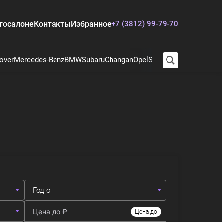
тосалоне
Контакты
Избранное
+7 (3812) 99-79-70
over
Mercedes-Benz
BMW
Subaru
Changan
Opel
Suzuki
Audi
Chevrolet
E
Год от
Цена до