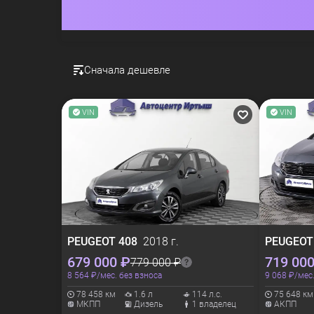
Сначала дешевле
VIN
VIN
PEUGEOT
408
2018 г.
PEUGEO
679 000 ₽
719 000
779 000 ₽
8 564 ₽/мес. без взноса
9 068 ₽/мес
78 458 км
1.6 л
114 л.с.
75 648 км
МКПП
Дизель
1 владелец
АКПП