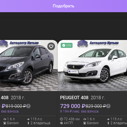
Подобрать
VIN
T
408
2018 г.
PEUGEOT
408
2018 г.
 ₽
729 000 ₽
819 000 ₽
829 000 ₽
. без взноса
9 194 ₽/мес. без взноса
1.6 л
115 л.с.
72 436 км
1.6 л
115 л.с.
Бензин
2 владельца
АКПП
Бензин
2 владель