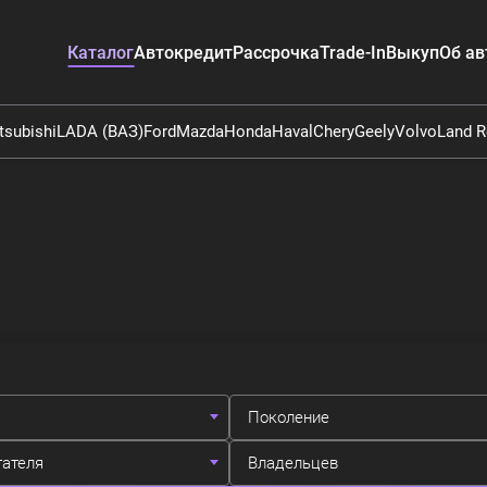
Каталог
Автокредит
Рассрочка
Trade-In
Выкуп
Об ав
tsubishi
LADA (ВАЗ)
Ford
Mazda
Honda
Haval
Chery
Geely
Volvo
Land R
Поколение
гателя
Владельцев