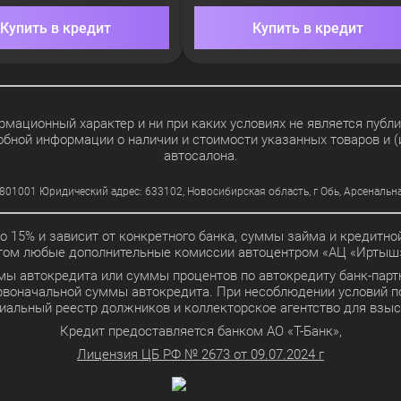
Купить в кредит
Купить в кредит
мационный характер и ни при каких условиях не является пуб
обной информации о наличии и стоимости указанных товаров и (
автосалона.
01 Юридический адрес: 633102, Новосибирская область, г Обь, Арсенальная ул
до 15% и зависит от конкретного банка, суммы займа и кредит
этом любые дополнительные комиссии автоцентром «АЦ «Иртыш»
мы автокредита или суммы процентов по автокредиту банк-партн
ервоначальной суммы автокредита. При несоблюдении условий п
иальный реестр должников и коллекторское агентство для взы
Кредит предоставляется банком АО «Т-Банк»,
Лицензия ЦБ РФ № 2673 от 09.07.2024 г