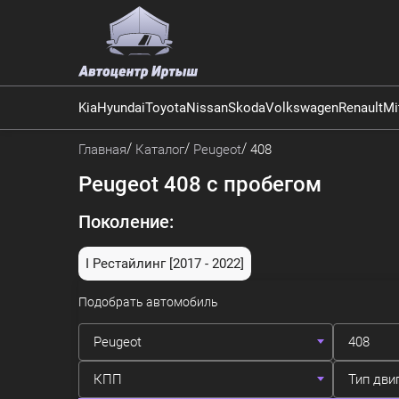
Kia
Hyundai
Toyota
Nissan
Skoda
Volkswagen
Renault
Mi
Главная
Каталог
Peugeot
408
Peugeot 408 с пробегом
Поколение:
I Рестайлинг
[2017 - 2022]
Подобрать автомобиль
Peugeot
408
КПП
Тип дви