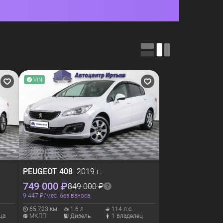
VIN
PEUGEOT
408
2019 г.
749 000 ₽
849 000 ₽
9 447 ₽/мес. без взноса
65 723 км
1.6 л
114 л.с.
ца
МКПП
Дизель
1 владелец