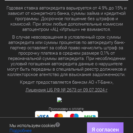
Годовая ставка автокредита варьируется от 4.9% до 15% и
зависит от конкретного банка, суммы займа и кредитной
программы. Досрочное погашение без штрафов и
комиссий. При этом любые дополнительные комиссии
автоцентром «АЦ «Иртыш»» не взимаются.
В случае невозвращения в условленный срок суммы
автокредита или суммы процентов по автокредиту банк-
партнер оставляет за собой право начислить штраф за
просрочку платежа в среднем размере 0,1% от
первоначальной суммы автокредита. При несоблюдении
условий погашения автокредита данные о нарушителе
могут быть переданы в специальный реестр должников и
коллекторское агентство для взыскания задолженности.
Кредит предоставляется банком АО «Т-Банк»,
Лицензия ЦБ РФ № 2673 от 09.07.2024 г
Принимаем к оплате:
Мы используем cookies
Политика в отношении обработки персональных данных
Я согласен
Подробнее