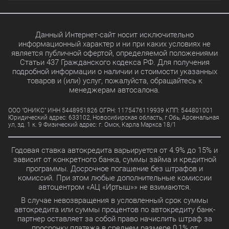
Выбрать
4.9%
Данный Интернет-сайт носит исключительно
информационный характер и ни при каких условиях не
является публичной офертой, определяемой положениями
Статьи 437 Гражданского кодекса РФ. Для получения
Выбрать
15.8%
подробной информации о наличии и стоимости указанных
товаров и (или) услуг, пожалуйста, обращайтесь к
менеджерам автосалона.
Выбрать
11.7%
ООО "ОНИКС" ИНН 5448951826 ОГРН: 1175476119939 КПП: 544801001
Юридический адрес: 633102, Новосибирская область, г Обь, Арсенальная
ул, зд. 1 к. 9 Физический адрес: г. Омск, Карла Маркса 18/1
Выбрать
10.99%
Годовая ставка автокредита варьируется от 4.9% до 15% и
зависит от конкретного банка, суммы займа и кредитной
программы. Досрочное погашение без штрафов и
Выбрать
7.9%
комиссий. При этом любые дополнительные комиссии
автоцентром «АЦ «Иртыш»» не взимаются.
В случае невозвращения в условленный срок суммы
автокредита или суммы процентов по автокредиту банк-
Выбрать
21.5%
партнер оставляет за собой право начислить штраф за
просрочку платежа в среднем размере 0,1% от