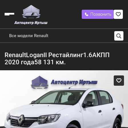
Позвонить
Все модели Renault
Renault
Logan
II Рестайлинг
1.6
АКПП
2020 года
58 131 км.