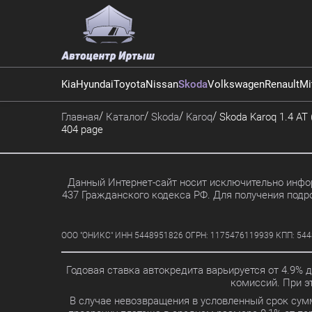
Kia
Hyundai
Toyota
Nissan
Skoda
Volkswagen
Renault
Mi
Главная
Каталог
Skoda
Karoq
Skoda Karoq 1.4 AT (
404 page
Данный Интернет-сайт носит исключительно инфор
437 Гражданского кодекса РФ. Для получения подр
ООО "ОНИКС" ИНН 5448951826 ОГРН: 1175476119939 КПП: 5448010
Годовая ставка автокредита варьируется от 4.9% 
комиссий. При 
В случае невозвращения в условленный срок сум