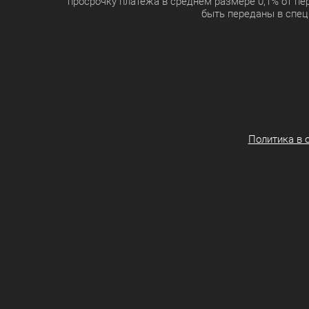
просрочку платежа в среднем размере 0,1% от п
быть переданы в спец
Политика в 