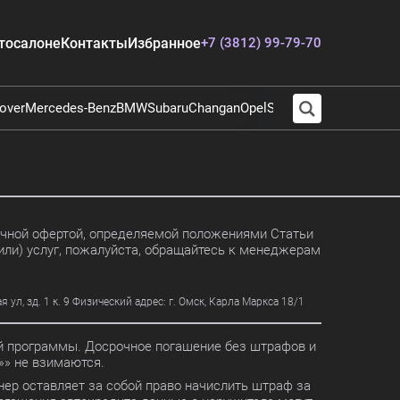
тосалоне
Контакты
Избранное
+7 (3812) 99-79-70
over
Mercedes-Benz
BMW
Subaru
Changan
Opel
Suzuki
Audi
Chevrolet
E
личной офертой, определяемой положениями Статьи
или) услуг, пожалуйста, обращайтесь к менеджерам
, зд. 1 к. 9 Физический адрес: г. Омск, Карла Маркса 18/1
ной программы. Досрочное погашение без штрафов и
» не взимаются.
ер оставляет за собой право начислить штраф за