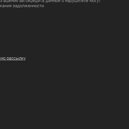
огашения автокредита данные о нарушителе могут
скания задолженности.
ную рассылку