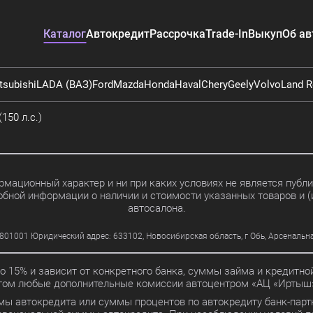
Каталог
Автокредит
Рассрочка
Trade-In
Выкуп
Об ав
tsubishi
LADA (ВАЗ)
Ford
Mazda
Honda
Haval
Chery
Geely
Volvo
Land R
150 л.с.)
мационный характер и ни при каких условиях не является пуб
обной информации о наличии и стоимости указанных товаров и (
автосалона.
01 Юридический адрес: 633102, Новосибирская область, г Обь, Арсенальная ул
до 15% и зависит от конкретного банка, суммы займа и кредит
этом любые дополнительные комиссии автоцентром «АЦ «Иртыш»
мы автокредита или суммы процентов по автокредиту банк-партн