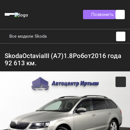
Позвонить
Все модели Skoda
Skoda
Octavia
III (A7)
1.8
Робот
2016 года
92 613 км.