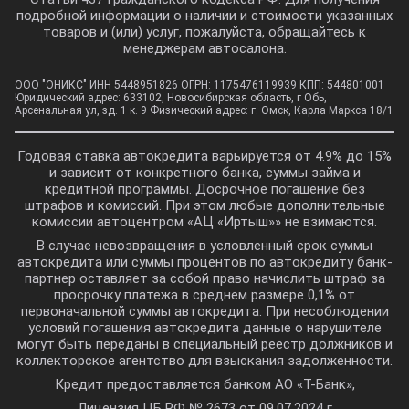
Выбрать
15.8%
подробной информации о наличии и стоимости указанных
товаров и (или) услуг, пожалуйста, обращайтесь к
менеджерам автосалона.
Выбрать
11.7%
ООО "ОНИКС" ИНН 5448951826 ОГРН: 1175476119939 КПП: 544801001
Юридический адрес: 633102, Новосибирская область, г Обь,
Арсенальная ул, зд. 1 к. 9 Физический адрес: г. Омск, Карла Маркса 18/1
Выбрать
10.99%
Годовая ставка автокредита варьируется от 4.9% до 15%
и зависит от конкретного банка, суммы займа и
кредитной программы. Досрочное погашение без
Выбрать
7.9%
штрафов и комиссий. При этом любые дополнительные
комиссии автоцентром «АЦ «Иртыш»» не взимаются.
В случае невозвращения в условленный срок суммы
автокредита или суммы процентов по автокредиту банк-
Выбрать
21.5%
партнер оставляет за собой право начислить штраф за
просрочку платежа в среднем размере 0,1% от
первоначальной суммы автокредита. При несоблюдении
условий погашения автокредита данные о нарушителе
Выбрать
20.5%
могут быть переданы в специальный реестр должников и
коллекторское агентство для взыскания задолженности.
Кредит предоставляется банком АО «Т-Банк»,
Выбрать
21.5%
Лицензия ЦБ РФ № 2673 от 09.07.2024 г