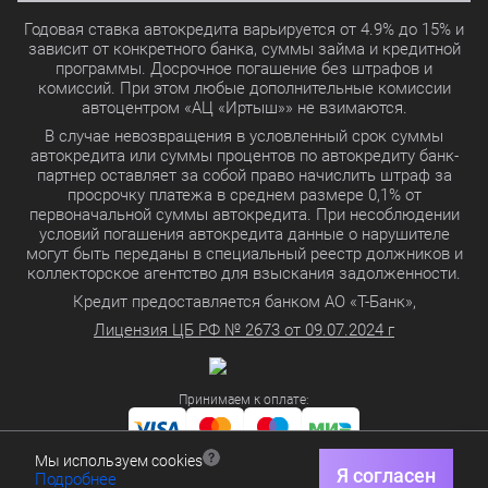
Годовая ставка автокредита варьируется от 4.9% до 15% и
зависит от конкретного банка, суммы займа и кредитной
программы. Досрочное погашение без штрафов и
комиссий. При этом любые дополнительные комиссии
автоцентром «АЦ «Иртыш»» не взимаются.
В случае невозвращения в условленный срок суммы
автокредита или суммы процентов по автокредиту банк-
партнер оставляет за собой право начислить штраф за
просрочку платежа в среднем размере 0,1% от
первоначальной суммы автокредита. При несоблюдении
условий погашения автокредита данные о нарушителе
могут быть переданы в специальный реестр должников и
коллекторское агентство для взыскания задолженности.
Кредит предоставляется банком АО «Т-Банк»,
Лицензия ЦБ РФ № 2673 от 09.07.2024 г
Принимаем к оплате:
Мы используем cookies
Политика в отношении обработки персональных данных
Я согласен
Подробнее