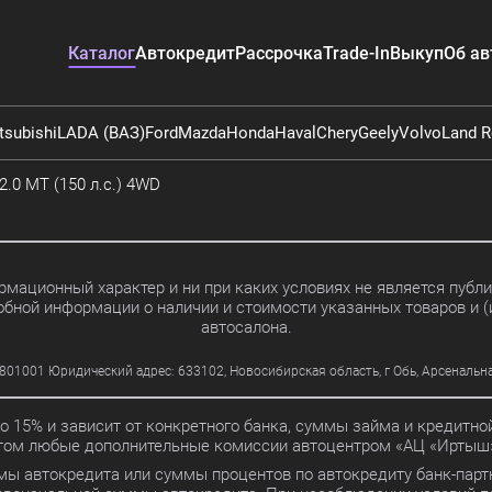
Каталог
Автокредит
Рассрочка
Trade-In
Выкуп
Об ав
tsubishi
LADA (ВАЗ)
Ford
Mazda
Honda
Haval
Chery
Geely
Volvo
Land R
2.0 MT (150 л.с.) 4WD
мационный характер и ни при каких условиях не является пуб
обной информации о наличии и стоимости указанных товаров и (
автосалона.
01 Юридический адрес: 633102, Новосибирская область, г Обь, Арсенальная ул
до 15% и зависит от конкретного банка, суммы займа и кредит
этом любые дополнительные комиссии автоцентром «АЦ «Иртыш»
мы автокредита или суммы процентов по автокредиту банк-партн