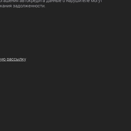
огашения автокредита данные о нарушителе могут
скания задолженности.
ную рассылку