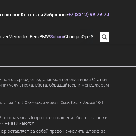
тосалоне
Контакты
Избранное
+7 (3812) 99-79-70
over
Mercedes-Benz
BMW
Subaru
Changan
Opel
Suzuki
Audi
Chevrolet
E
личной офертой, определяемой положениями Статьи
или) услуг, пожалуйста, обращайтесь к менеджерам
, зд. 1 к. 9 Физический адрес: г. Омск, Карла Маркса 18/1
ной программы. Досрочное погашение без штрафов и
» не взимаются.
ер оставляет за собой право начислить штраф за