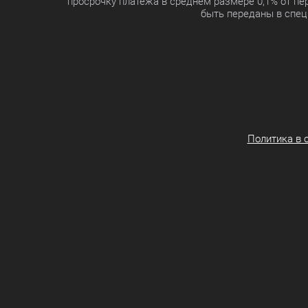
просрочку платежа в среднем размере 0,1% от п
быть переданы в спец
Политика в 