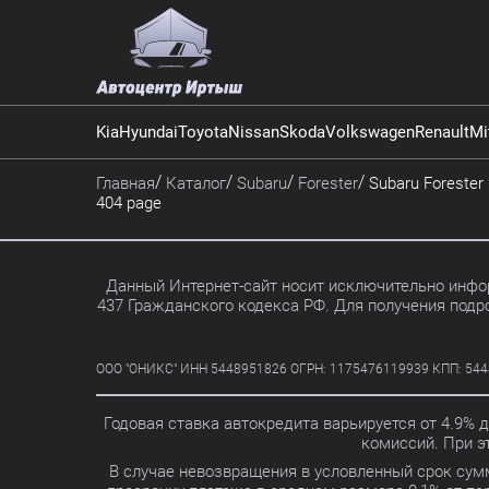
Kia
Hyundai
Toyota
Nissan
Skoda
Volkswagen
Renault
Mi
Главная
Каталог
Subaru
Forester
Subaru Forester 
404 page
Данный Интернет-сайт носит исключительно инфор
437 Гражданского кодекса РФ. Для получения подр
ООО "ОНИКС" ИНН 5448951826 ОГРН: 1175476119939 КПП: 5448010
Годовая ставка автокредита варьируется от 4.9% 
комиссий. При 
В случае невозвращения в условленный срок сум