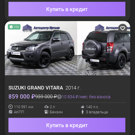
Купить в кредит
VIN
SUZUKI
GRAND VITARA
2014 г.
859 000 ₽
959 000 ₽
10 834 ₽/мес. без взноса
110 591 км
2 л
140 л.с.
АКПП
Бензин
3 владельца
Купить в кредит