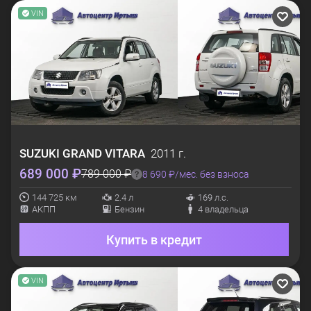
VIN
SUZUKI
GRAND VITARA
2011 г.
689 000 ₽
789 000 ₽
8 690 ₽/мес. без взноса
144 725 км
2.4 л
169 л.с.
АКПП
Бензин
4 владельца
Купить в кредит
VIN