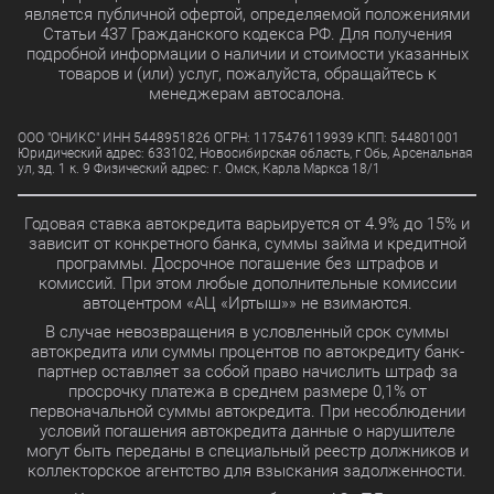
является публичной офертой, определяемой положениями
Статьи 437 Гражданского кодекса РФ. Для получения
подробной информации о наличии и стоимости указанных
товаров и (или) услуг, пожалуйста, обращайтесь к
менеджерам автосалона.
ООО "ОНИКС" ИНН 5448951826 ОГРН: 1175476119939 КПП: 544801001
Юридический адрес: 633102, Новосибирская область, г Обь, Арсенальная
ул, зд. 1 к. 9 Физический адрес: г. Омск, Карла Маркса 18/1
Годовая ставка автокредита варьируется от 4.9% до 15% и
зависит от конкретного банка, суммы займа и кредитной
программы. Досрочное погашение без штрафов и
комиссий. При этом любые дополнительные комиссии
автоцентром «АЦ «Иртыш»» не взимаются.
В случае невозвращения в условленный срок суммы
автокредита или суммы процентов по автокредиту банк-
партнер оставляет за собой право начислить штраф за
просрочку платежа в среднем размере 0,1% от
первоначальной суммы автокредита. При несоблюдении
условий погашения автокредита данные о нарушителе
могут быть переданы в специальный реестр должников и
коллекторское агентство для взыскания задолженности.