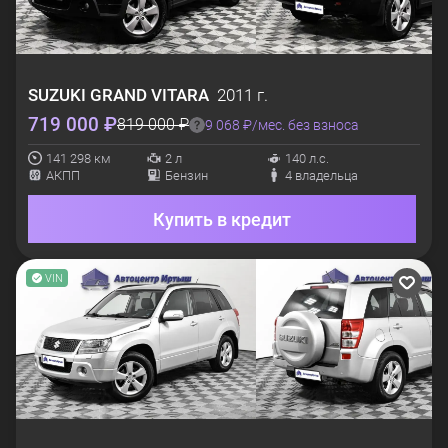
SUZUKI
GRAND VITARA
2011 г.
719 000 ₽
819 000 ₽
9 068 ₽/мес. без взноса
141 298 км
2 л
140 л.с.
АКПП
Бензин
4 владельца
Купить в кредит
VIN