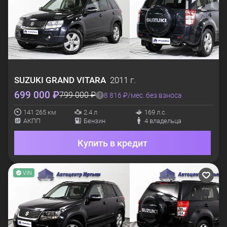
SUZUKI
GRAND VITARA
2011 г.
699 000 ₽
799 000 ₽
8 816 ₽/мес. без взноса
141 265 км
2.4 л
169 л.с.
АКПП
Бензин
4 владельца
Купить в кредит
VIN