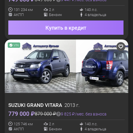
131 234 км
2 л
140 л.с.
АКПП
Бензин
4 владельца
Купить в кредит
VIN
SUZUKI
GRAND VITARA
2013 г.
779 000 ₽
879 000 ₽
9 825 ₽/мес. без взноса
125 746 км
2 л
140 л.с.
АКПП
Бензин
4 владельца