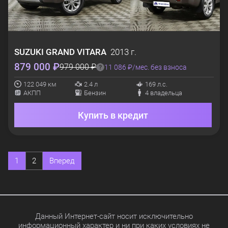
SUZUKI
GRAND VITARA
2013 г.
879 000 ₽
979 000 ₽
11 086 ₽/мес. без взноса
122 049 км
2.4 л
169 л.с.
АКПП
Бензин
4 владельца
Купить в кредит
1
2
Вперед
Данный Интернет-сайт носит исключительно
информационный характер и ни при каких условиях не