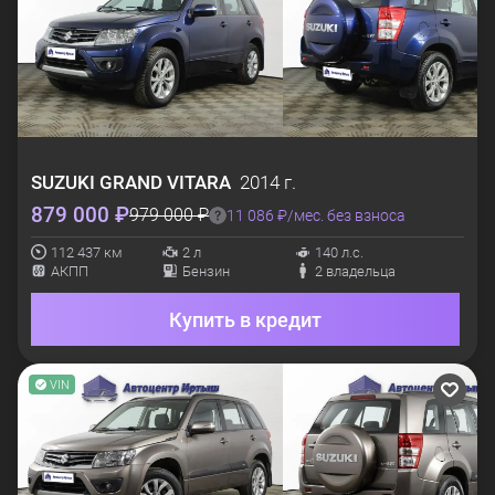
SUZUKI
GRAND VITARA
2014 г.
879 000 ₽
979 000 ₽
11 086 ₽/мес. без взноса
112 437 км
2 л
140 л.с.
АКПП
Бензин
2 владельца
Купить в кредит
VIN