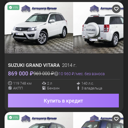
VIN
SUZUKI
GRAND VITARA
2014 г.
869 000 ₽
969 000 ₽
10 960 ₽/мес. без взноса
119 748 км
2 л
140 л.с.
АКПП
Бензин
3 владельца
Купить в кредит
VIN