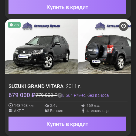
Купить в кредит
VIN
SUZUKI
GRAND VITARA
2011 г.
679 000 ₽
779 000 ₽
8 564 ₽/мес. без взноса
148 763 км
2.4 л
169 л.с.
АКПП
Бензин
4 владельца
Купить в кредит