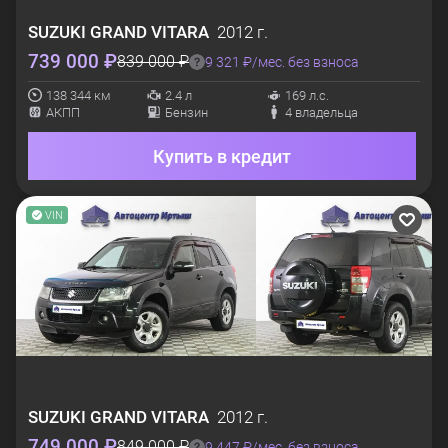
SUZUKI
GRAND VITARA
2012 г.
739 000 ₽
839 000 ₽
9 321 ₽/мес. без взноса
138 344 км
2.4 л
169 л.с.
АКПП
Бензин
4 владельца
Купить в кредит
VIN
SUZUKI
GRAND VITARA
2012 г.
749 000 ₽
849 000 ₽
9 447 ₽/мес. без взноса