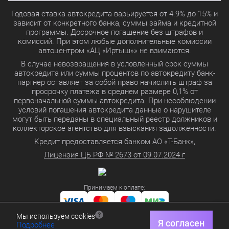
Годовая ставка автокредита варьируется от 4.9% до 15% и
зависит от конкретного банка, суммы займа и кредитной
программы. Досрочное погашение без штрафов и
комиссий. При этом любые дополнительные комиссии
автоцентром «АЦ «Иртыш»» не взимаются.
В случае невозвращения в условленный срок суммы
автокредита или суммы процентов по автокредиту банк-
партнер оставляет за собой право начислить штраф за
просрочку платежа в среднем размере 0,1% от
первоначальной суммы автокредита. При несоблюдении
условий погашения автокредита данные о нарушителе
могут быть переданы в специальный реестр должников и
коллекторское агентство для взыскания задолженности.
Кредит предоставляется банком АО «Т-Банк»,
Лицензия ЦБ РФ № 2673 от 09.07.2024 г
Принимаем к оплате:
Мы используем cookies
Политика в отношении обработки персональных данных
Я согласен
Подробнее