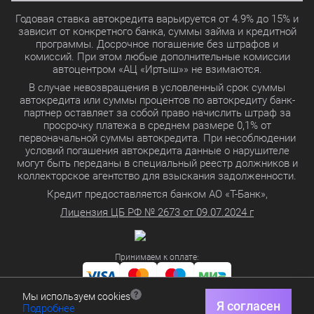
Годовая ставка автокредита варьируется от 4.9% до 15% и
зависит от конкретного банка, суммы займа и кредитной
программы. Досрочное погашение без штрафов и
комиссий. При этом любые дополнительные комиссии
автоцентром «АЦ «Иртыш»» не взимаются.
В случае невозвращения в условленный срок суммы
автокредита или суммы процентов по автокредиту банк-
партнер оставляет за собой право начислить штраф за
просрочку платежа в среднем размере 0,1% от
первоначальной суммы автокредита. При несоблюдении
условий погашения автокредита данные о нарушителе
могут быть переданы в специальный реестр должников и
коллекторское агентство для взыскания задолженности.
Кредит предоставляется банком АО «Т-Банк»,
Лицензия ЦБ РФ № 2673 от 09.07.2024 г
Принимаем к оплате:
Мы используем cookies
Политика в отношении обработки персональных данных
Я согласен
Подробнее