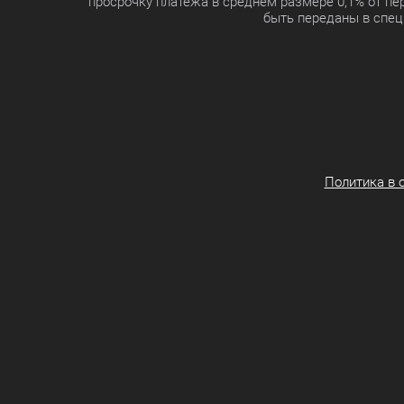
просрочку платежа в среднем размере 0,1% от п
быть переданы в спец
Политика в 