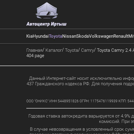
Kia
Hyundai
Toyota
Nissan
Skoda
Volkswagen
Renault
Mi
Главная
Каталог
Toyota
Camry
Toyota Camry 2.4 A
404 page
Данный Интернет-сайт носит исключительно инфор
437 Гражданского кодекса РФ. Для получения подр
ООО "ОНИКС" ИНН 5448951826 ОГРН: 1175476119939 КПП: 5448010
Годовая ставка автокредита варьируется от 4.9% 
комиссий. При 
В случае невозвращения в условленный срок сум