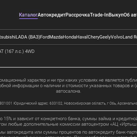
Каталог
Автокредит
Рассрочка
Trade-In
Выкуп
Об ав
tsubishi
LADA (ВАЗ)
Ford
Mazda
Honda
Haval
Chery
Geely
Volvo
Land R
T (167 л.с.) 4WD
мационный характер и ни при каких условиях не является пуб
обной информации о наличии и стоимости указанных товаров и (
автосалона.
01 Юридический адрес: 633102, Новосибирская область, г Обь, Арсенальная ул
до 15% и зависит от конкретного банка, суммы займа и кредит
этом любые дополнительные комиссии автоцентром «АЦ «Иртыш»
мы автокредита или суммы процентов по автокредиту банк-партн