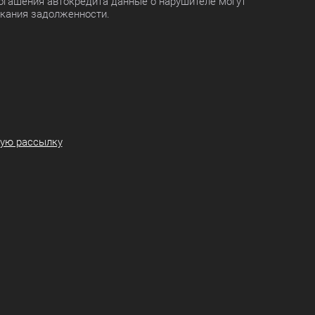
огашения автокредита данные о нарушителе могут
скания задолженности.
ную рассылку