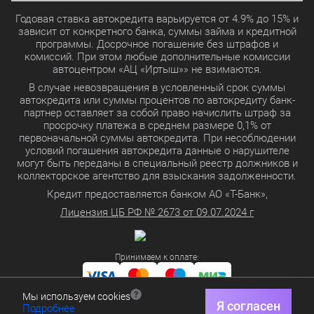
Годовая ставка автокредита варьируется от 4.9% до 15% и
зависит от конкретного банка, суммы займа и кредитной
программы. Досрочное погашение без штрафов и
комиссий. При этом любые дополнительные комиссии
автоцентром «АЦ «Иртыш»» не взимаются.
В случае невозвращения в условленный срок суммы
автокредита или суммы процентов по автокредиту банк-
партнер оставляет за собой право начислить штраф за
просрочку платежа в среднем размере 0,1% от
первоначальной суммы автокредита. При несоблюдении
условий погашения автокредита данные о нарушителе
могут быть переданы в специальный реестр должников и
коллекторское агентство для взыскания задолженности.
Кредит предоставляется банком АО «Т-Банк»,
Лицензия ЦБ РФ № 2673 от 09.07.2024 г
Принимаем к оплате:
Мы используем cookies
Политика в отношении обработки персональных данных
Я согласен
Подробнее