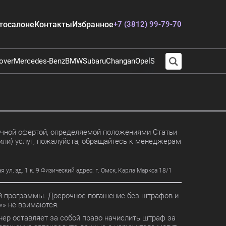
тосалоне
Контакты
Избранное
+7 (3812) 99-79-70
over
Mercedes-Benz
BMW
Subaru
Changan
Opel
Suzuki
Audi
Chevrolet
E
личной офертой, определяемой положениями Статьи
или) услуг, пожалуйста, обращайтесь к менеджерам
, зд. 1 к. 9 Физический адрес: г. Омск, Карла Маркса 18/1
ной программы. Досрочное погашение без штрафов и
» не взимаются.
ер оставляет за собой право начислить штраф за