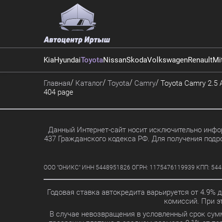
Kia
Hyundai
Toyota
Nissan
Skoda
Volkswagen
Renault
Mi
Главная
Каталог
Toyota
Camry
Toyota Camry 2.5 A
404 page
Данный Интернет-сайт носит исключительно инфор
437 Гражданского кодекса РФ. Для получения подр
ООО "ОНИКС" ИНН 5448951826 ОГРН: 1175476119939 КПП: 5448010
Годовая ставка автокредита варьируется от 4.9% 
комиссий. При 
В случае невозвращения в условленный срок сум