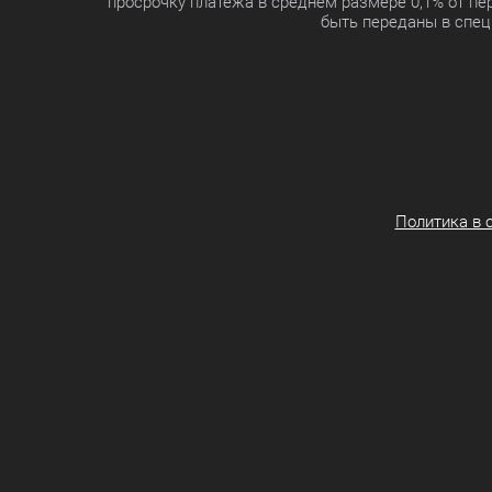
просрочку платежа в среднем размере 0,1% от п
быть переданы в спец
Политика в 