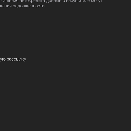
огашения автокредита данные о нарушителе могут
скания задолженности.
ную рассылку