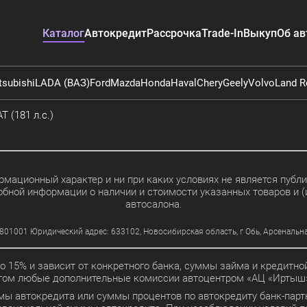
Каталог
Автокредит
Рассрочка
Trade-In
Выкуп
Об ав
tsubishi
LADA (ВАЗ)
Ford
Mazda
Honda
Haval
Chery
Geely
Volvo
Land R
T (181 л.с.)
мационный характер и ни при каких условиях не является пуб
обной информации о наличии и стоимости указанных товаров и (
автосалона.
01 Юридический адрес: 633102, Новосибирская область, г Обь, Арсенальная ул
до 15% и зависит от конкретного банка, суммы займа и кредит
этом любые дополнительные комиссии автоцентром «АЦ «Иртыш»
мы автокредита или суммы процентов по автокредиту банк-партн