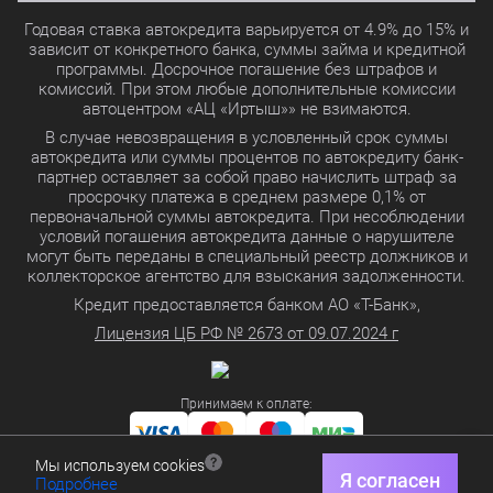
Годовая ставка автокредита варьируется от 4.9% до 15% и
зависит от конкретного банка, суммы займа и кредитной
программы. Досрочное погашение без штрафов и
комиссий. При этом любые дополнительные комиссии
автоцентром «АЦ «Иртыш»» не взимаются.
В случае невозвращения в условленный срок суммы
автокредита или суммы процентов по автокредиту банк-
партнер оставляет за собой право начислить штраф за
просрочку платежа в среднем размере 0,1% от
первоначальной суммы автокредита. При несоблюдении
условий погашения автокредита данные о нарушителе
могут быть переданы в специальный реестр должников и
коллекторское агентство для взыскания задолженности.
Кредит предоставляется банком АО «Т-Банк»,
Лицензия ЦБ РФ № 2673 от 09.07.2024 г
Принимаем к оплате:
Мы используем cookies
Политика в отношении обработки персональных данных
Я согласен
Подробнее