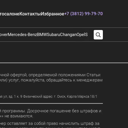
тосалоне
Контакты
Избранное
+7 (3812) 99-79-70
over
Mercedes-Benz
BMW
Subaru
Changan
Opel
Suzuki
Audi
Chevrolet
E
личной офертой, определяемой положениями Статьи
или) услуг, пожалуйста, обращайтесь к менеджерам
, зд. 1 к. 9 Физический адрес: г. Омск, Карла Маркса 18/1
ной программы. Досрочное погашение без штрафов и
» не взимаются.
ер оставляет за собой право начислить штраф за