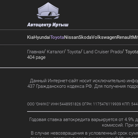
Kia
Hyundai
Toyota
Nissan
Skoda
Volkswagen
Renault
Mi
Главная
Каталог
Toyota
Land Cruiser Prado
Toyota
404 page
Данный Интернет-сайт носит исключительно инфор
437 Гражданского кодекса РФ. Для получения подр
ООО "ОНИКС" ИНН 5448951826 ОГРН: 1175476119939 КПП: 5448010
Годовая ставка автокредита варьируется от 4.9% 
комиссий. При 
В случае невозвращения в условленный срок сум