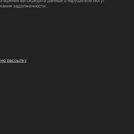
огашения автокредита данные о нарушителе могут
скания задолженности.
ную рассылку