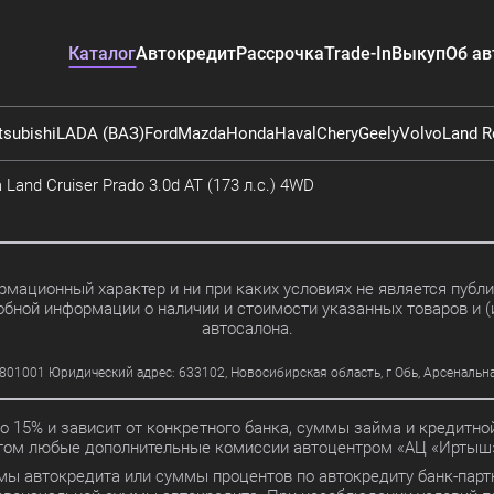
Каталог
Автокредит
Рассрочка
Trade-In
Выкуп
Об ав
tsubishi
LADA (ВАЗ)
Ford
Mazda
Honda
Haval
Chery
Geely
Volvo
Land R
 Land Cruiser Prado 3.0d AT (173 л.с.) 4WD
мационный характер и ни при каких условиях не является пуб
обной информации о наличии и стоимости указанных товаров и (
автосалона.
01 Юридический адрес: 633102, Новосибирская область, г Обь, Арсенальная ул
до 15% и зависит от конкретного банка, суммы займа и кредит
этом любые дополнительные комиссии автоцентром «АЦ «Иртыш»
мы автокредита или суммы процентов по автокредиту банк-партн