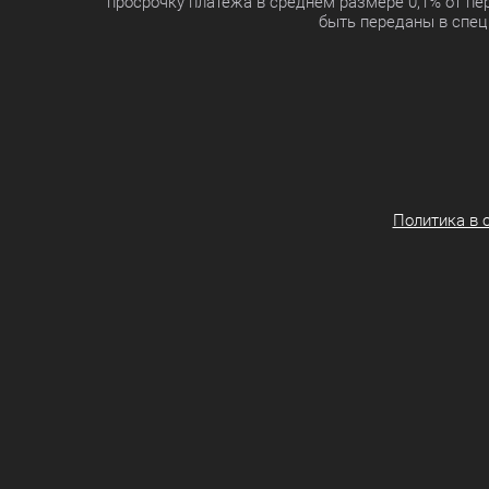
просрочку платежа в среднем размере 0,1% от п
быть переданы в спец
Политика в 