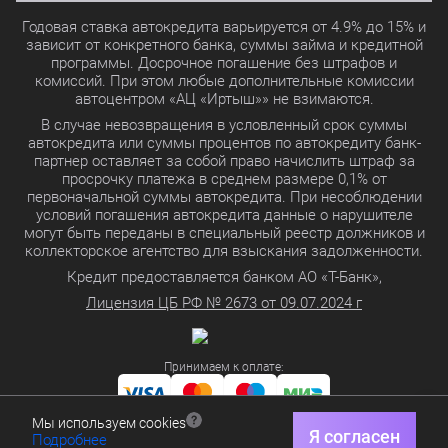
Годовая ставка автокредита варьируется от 4.9% до 15% и
зависит от конкретного банка, суммы займа и кредитной
программы. Досрочное погашение без штрафов и
комиссий. При этом любые дополнительные комиссии
автоцентром «АЦ «Иртыш»» не взимаются.
В случае невозвращения в условленный срок суммы
автокредита или суммы процентов по автокредиту банк-
партнер оставляет за собой право начислить штраф за
просрочку платежа в среднем размере 0,1% от
первоначальной суммы автокредита. При несоблюдении
условий погашения автокредита данные о нарушителе
могут быть переданы в специальный реестр должников и
коллекторское агентство для взыскания задолженности.
Кредит предоставляется банком АО «Т-Банк»,
Лицензия ЦБ РФ № 2673 от 09.07.2024 г
Принимаем к оплате:
Мы используем cookies
Политика в отношении обработки персональных данных
Я согласен
Подробнее