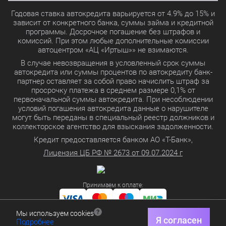
Годовая ставка автокредита варьируется от 4.9% до 15% и
зависит от конкретного банка, суммы займа и кредитной
программы. Досрочное погашение без штрафов и
комиссий. При этом любые дополнительные комиссии
автоцентром «АЦ «Иртыш»» не взимаются.
В случае невозвращения в условленный срок суммы
автокредита или суммы процентов по автокредиту банк-
партнер оставляет за собой право начислить штраф за
просрочку платежа в среднем размере 0,1% от
первоначальной суммы автокредита. При несоблюдении
условий погашения автокредита данные о нарушителе
могут быть переданы в специальный реестр должников и
коллекторское агентство для взыскания задолженности.
Кредит предоставляется банком АО «Т-Банк»,
Лицензия ЦБ РФ № 2673 от 09.07.2024 г
Принимаем к оплате:
Мы используем cookies
Политика в отношении обработки персональных данных
Я согласен
Подробнее