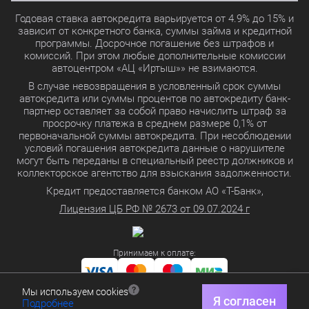
Годовая ставка автокредита варьируется от 4.9% до 15% и
зависит от конкретного банка, суммы займа и кредитной
программы. Досрочное погашение без штрафов и
комиссий. При этом любые дополнительные комиссии
автоцентром «АЦ «Иртыш»» не взимаются.
В случае невозвращения в условленный срок суммы
автокредита или суммы процентов по автокредиту банк-
партнер оставляет за собой право начислить штраф за
просрочку платежа в среднем размере 0,1% от
первоначальной суммы автокредита. При несоблюдении
условий погашения автокредита данные о нарушителе
могут быть переданы в специальный реестр должников и
коллекторское агентство для взыскания задолженности.
Кредит предоставляется банком АО «Т-Банк»,
Лицензия ЦБ РФ № 2673 от 09.07.2024 г
Принимаем к оплате:
Мы используем cookies
Политика в отношении обработки персональных данных
Я согласен
Подробнее