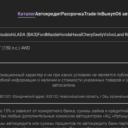
Каталог
Автокредит
Рассрочка
Trade-In
Выкуп
Об ав
tsubishi
LADA (ВАЗ)
Ford
Mazda
Honda
Haval
Chery
Geely
Volvo
Land R
 (150 л.с.) 4WD
мационный характер и ни при каких условиях не является пуб
обной информации о наличии и стоимости указанных товаров и (
автосалона.
01 Юридический адрес: 633102, Новосибирская область, г Обь, Арсенальная ул
до 15% и зависит от конкретного банка, суммы займа и кредит
этом любые дополнительные комиссии автоцентром «АЦ «Иртыш»
мы автокредита или суммы процентов по автокредиту банк-партн