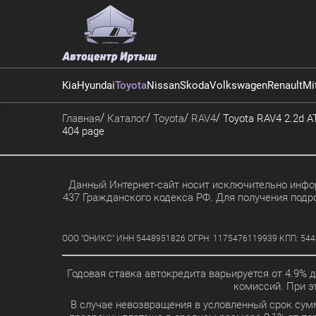
Kia
Hyundai
Toyota
Nissan
Skoda
Volkswagen
Renault
Mi
Главная
Каталог
Toyota
RAV4
Toyota RAV4 2.2d AT
404 page
Данный Интернет-сайт носит исключительно инфор
437 Гражданского кодекса РФ. Для получения подр
ООО "ОНИКС" ИНН 5448951826 ОГРН: 1175476119939 КПП: 5448010
Годовая ставка автокредита варьируется от 4.9% 
комиссий. При 
В случае невозвращения в условленный срок сум