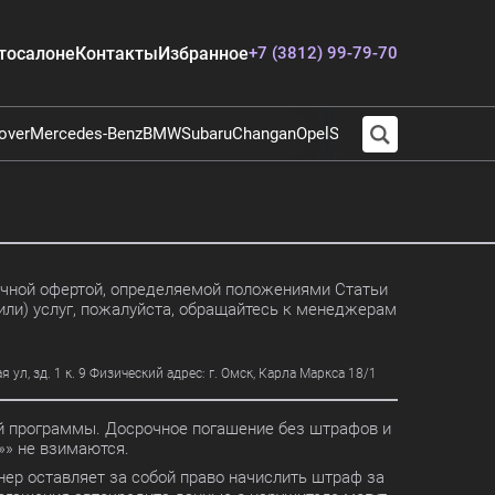
тосалоне
Контакты
Избранное
+7 (3812) 99-79-70
over
Mercedes-Benz
BMW
Subaru
Changan
Opel
Suzuki
Audi
Chevrolet
E
личной офертой, определяемой положениями Статьи
или) услуг, пожалуйста, обращайтесь к менеджерам
, зд. 1 к. 9 Физический адрес: г. Омск, Карла Маркса 18/1
ной программы. Досрочное погашение без штрафов и
» не взимаются.
ер оставляет за собой право начислить штраф за