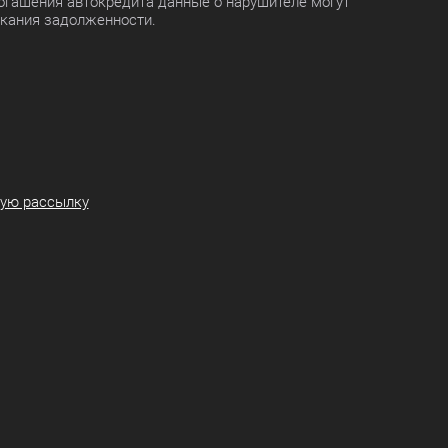
огашения автокредита данные о нарушителе могут
скания задолженности.
ную рассылку