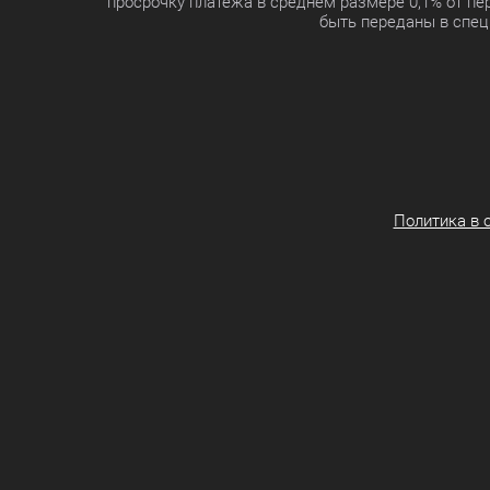
просрочку платежа в среднем размере 0,1% от п
быть переданы в спец
Политика в 