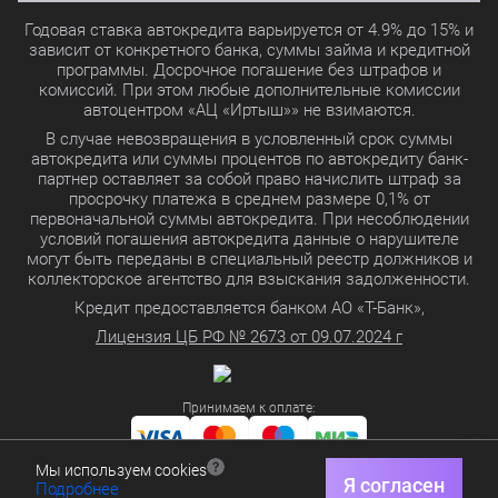
Годовая ставка автокредита варьируется от 4.9% до 15% и
зависит от конкретного банка, суммы займа и кредитной
программы. Досрочное погашение без штрафов и
комиссий. При этом любые дополнительные комиссии
автоцентром «АЦ «Иртыш»» не взимаются.
В случае невозвращения в условленный срок суммы
автокредита или суммы процентов по автокредиту банк-
партнер оставляет за собой право начислить штраф за
просрочку платежа в среднем размере 0,1% от
первоначальной суммы автокредита. При несоблюдении
условий погашения автокредита данные о нарушителе
могут быть переданы в специальный реестр должников и
коллекторское агентство для взыскания задолженности.
Кредит предоставляется банком АО «Т-Банк»,
Лицензия ЦБ РФ № 2673 от 09.07.2024 г
Принимаем к оплате:
Мы используем cookies
Политика в отношении обработки персональных данных
Я согласен
Подробнее