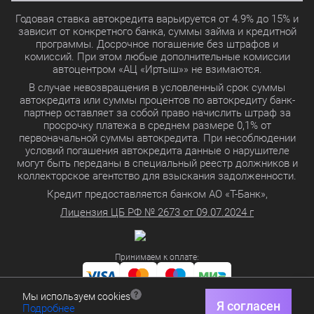
Годовая ставка автокредита варьируется от 4.9% до 15% и
зависит от конкретного банка, суммы займа и кредитной
программы. Досрочное погашение без штрафов и
комиссий. При этом любые дополнительные комиссии
автоцентром «АЦ «Иртыш»» не взимаются.
В случае невозвращения в условленный срок суммы
автокредита или суммы процентов по автокредиту банк-
партнер оставляет за собой право начислить штраф за
просрочку платежа в среднем размере 0,1% от
первоначальной суммы автокредита. При несоблюдении
условий погашения автокредита данные о нарушителе
могут быть переданы в специальный реестр должников и
коллекторское агентство для взыскания задолженности.
Кредит предоставляется банком АО «Т-Банк»,
Лицензия ЦБ РФ № 2673 от 09.07.2024 г
Принимаем к оплате:
Мы используем cookies
Политика в отношении обработки персональных данных
Я согласен
Подробнее