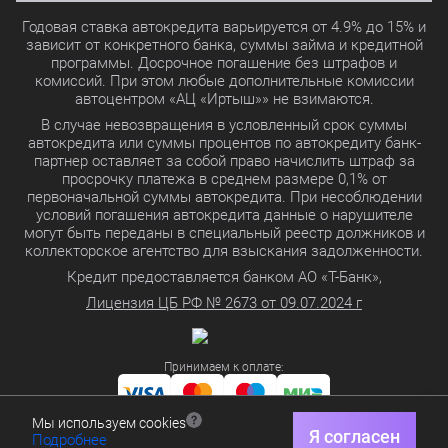
Годовая ставка автокредита варьируется от 4.9% до 15% и
зависит от конкретного банка, суммы займа и кредитной
программы. Досрочное погашение без штрафов и
комиссий. При этом любые дополнительные комиссии
автоцентром «АЦ «Иртыш»» не взимаются.
В случае невозвращения в условленный срок суммы
автокредита или суммы процентов по автокредиту банк-
партнер оставляет за собой право начислить штраф за
просрочку платежа в среднем размере 0,1% от
первоначальной суммы автокредита. При несоблюдении
условий погашения автокредита данные о нарушителе
могут быть переданы в специальный реестр должников и
коллекторское агентство для взыскания задолженности.
Кредит предоставляется банком АО «Т-Банк»,
Лицензия ЦБ РФ № 2673 от 09.07.2024 г
Принимаем к оплате:
Мы используем cookies
Политика в отношении обработки персональных данных
Я согласен
Подробнее