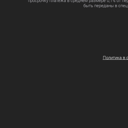
просрочку платежа в среднем размере 0,1% от п
быть переданы в спец
Политика в 