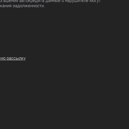
огашения автокредита данные о нарушителе могут
скания задолженности.
ную рассылку